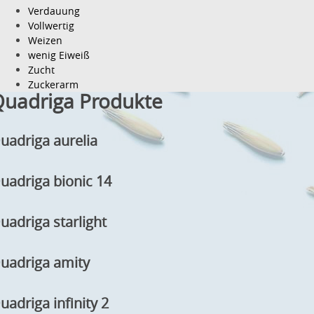
Verdauung
Vollwertig
Weizen
wenig Eiweiß
Zucht
Zuckerarm
uadriga Produkte
uadriga aurelia
uadriga bionic 14
uadriga starlight
uadriga amity
uadriga infinity 2