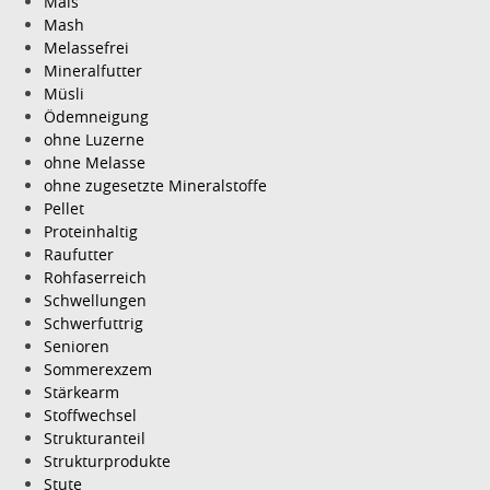
Mais
Mash
Melassefrei
Mineralfutter
Müsli
Ödemneigung
ohne Luzerne
ohne Melasse
ohne zugesetzte Mineralstoffe
Pellet
Proteinhaltig
Raufutter
Rohfaserreich
Schwellungen
Schwerfuttrig
Senioren
Sommerexzem
Stärkearm
Stoffwechsel
Strukturanteil
Strukturprodukte
Stute