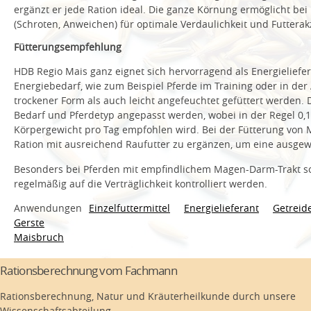
ergänzt er jede Ration ideal. Die ganze Körnung ermöglicht bei
(Schroten, Anweichen) für optimale Verdaulichkeit und Futterak
Fütterungsempfehlung
HDB Regio Mais ganz eignet sich hervorragend als Energieliefe
Energiebedarf, wie zum Beispiel Pferde im Training oder in der
trockener Form als auch leicht angefeuchtet gefüttert werden. 
Bedarf und Pferdetyp angepasst werden, wobei in der Regel 0,1 
Körpergewicht pro Tag empfohlen wird. Bei der Fütterung von M
Ration mit ausreichend Raufutter zu ergänzen, um eine ausgew
Besonders bei Pferden mit empfindlichem Magen-Darm-Trakt so
regelmäßig auf die Verträglichkeit kontrolliert werden.
Anwendungen
Einzelfuttermittel
Energielieferant
Getreid
Gerste
Maisbruch
Rationsberechnung vom Fachmann
Rationsberechnung, Natur und Kräuterheilkunde durch unsere
Wissenschaftsabteilung.