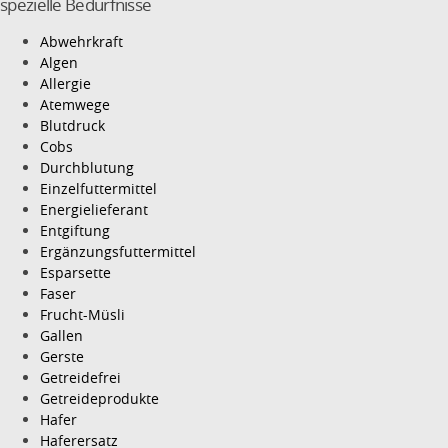
spezielle Bedürfnisse
Abwehrkraft
Algen
Allergie
Atemwege
Blutdruck
Cobs
Durchblutung
Einzelfuttermittel
Energielieferant
Entgiftung
Ergänzungsfuttermittel
Esparsette
Faser
Frucht-Müsli
Gallen
Gerste
Getreidefrei
Getreideprodukte
Hafer
Haferersatz