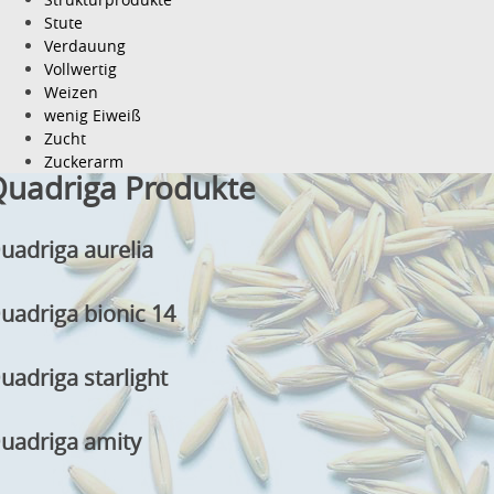
Stute
Verdauung
Vollwertig
Weizen
wenig Eiweiß
Zucht
Zuckerarm
uadriga Produkte
uadriga aurelia
uadriga bionic 14
uadriga starlight
uadriga amity