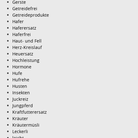
Gerste
Getreidefrei
Getreideprodukte
Hafer
Haferersatz
Haferfrei
Haut- und Fell
Herz-Kreislauf
Heuersatz
Hochleistung
Hormone
Hufe
Hufrehe
Husten
Insekten
Juckreiz
Jungpferd
Kraftfutterersatz
Kräuter
Kräutermüsli
Leckerli
leicht