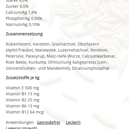
Stärke 4,0%
Zucker 6,0%
Calcium/kg 1,8%
Phosphor/kg 0,50%
Natrium/kg 0,10%
Zusammensetzung
Rübenfasern, Karotten, Grashächsel, Obstfasern
(Apfel/Traube), Maiskeime, Luzernehächsel, Reiskleie,
Petersilie, Palasyrup, Malz-Hefe-Würze, Calciumkarbonat,
Rote Beete, Kurkuma, Ölmischung kaltgepresst (Lein-,
Sonnenblumen- und Maiskeimöl), Dicalciumphosphat
Zusatzstoffe je kg
Vitamin E 500 mg
Vitamin B1 13 mg
Vitamin B2 25 mg
Vitamin B6 13 mg
Vitamin B12 64 mcg
Anwendungen
Getreidefrei
Leckerli
Lagerist (m/w/d)