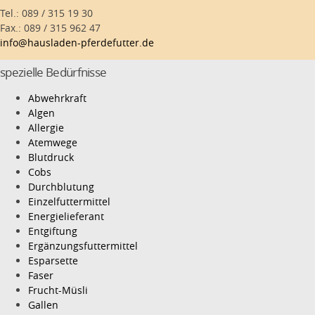
Tel.: 089 / 315 19 30
Fax.: 089 / 315 962 47
info@hausladen-pferdefutter.de
spezielle Bedürfnisse
Abwehrkraft
Algen
Allergie
Atemwege
Blutdruck
Cobs
Durchblutung
Einzelfuttermittel
Energielieferant
Entgiftung
Ergänzungsfuttermittel
Esparsette
Faser
Frucht-Müsli
Gallen