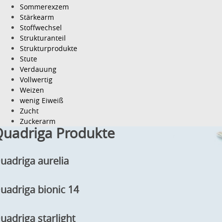
Sommerexzem
Stärkearm
Stoffwechsel
Strukturanteil
Strukturprodukte
Stute
Verdauung
Vollwertig
Weizen
wenig Eiweiß
Zucht
Zuckerarm
uadriga Produkte
uadriga aurelia
uadriga bionic 14
uadriga starlight